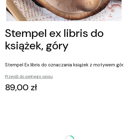
Stempel ex libris do
książek, góry
Stempel Ex libris do oznaczania książek z motywem gór.
Przejdź do pełnego opisu
Cena
89,00 zł
Wybierz wariant produktu:
Poszczególne warianty mogą różnić się ceną
*
Podaj tekst do personalizacji