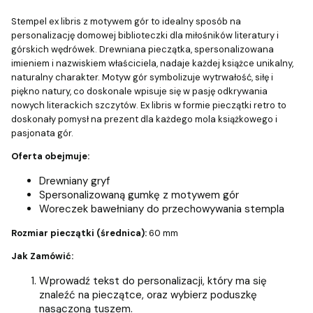
Stempel ex libris z motywem gór to idealny sposób na
personalizację domowej biblioteczki dla miłośników literatury i
górskich wędrówek. Drewniana pieczątka, spersonalizowana
imieniem i nazwiskiem właściciela, nadaje każdej książce unikalny,
naturalny charakter. Motyw gór symbolizuje wytrwałość, siłę i
piękno natury, co doskonale wpisuje się w pasję odkrywania
nowych literackich szczytów. Ex libris w formie pieczątki retro to
doskonały pomysł na prezent dla każdego mola książkowego i
pasjonata gór.
Oferta obejmuje:
Drewniany gryf
Spersonalizowaną gumkę z motywem gór
Woreczek bawełniany do przechowywania stempla
Rozmiar pieczątki (średnica):
60 mm
Jak Zamówić:
Wprowadź tekst do personalizacji, który ma się
znaleźć na pieczątce, oraz wybierz poduszkę
nasączoną tuszem.