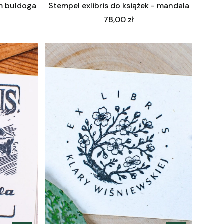
m buldoga
Stempel exlibris do książek - mandala
Cena
78,00 zł