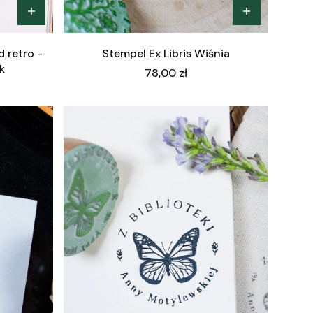
 retro -
Stempel Ex Libris Wiśnia
k
Cena
78,00 zł