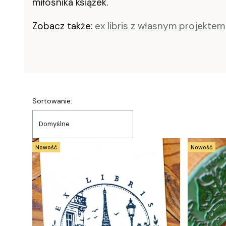
miłośnika książek.
Zobacz także:
ex libris z własnym projektem
Lista produktów
Sortowanie:
Domyślne
Nowość
Nowość