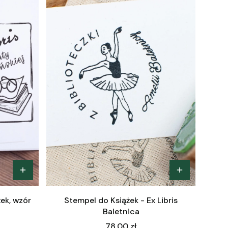
żek, wzór
Stempel do Książek - Ex Libris
Baletnica
Cena
78,00 zł