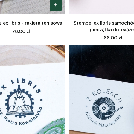
 ex libris - rakieta tenisowa
Stempel ex libris samochód
pieczątka do książe
Cena
78,00 zł
Cena
88,00 zł