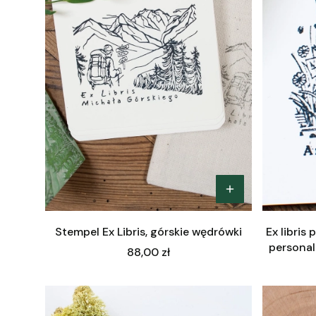
Stempel Ex Libris, górskie wędrówki
Ex libris
personal
Cena
88,00 zł