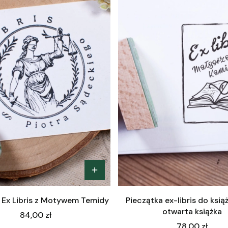
 Ex Libris z Motywem Temidy
Pieczątka ex-libris do ksią
otwarta książka
Cena
84,00 zł
Cena
78,00 zł