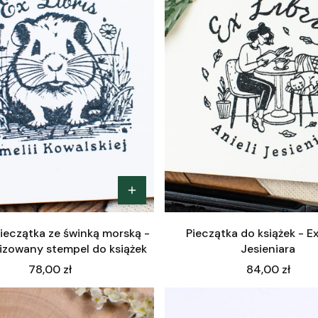
 pieczątka ze świnką morską -
Pieczątka do książek - Ex
izowany stempel do książek
Jesieniara
Cena
Cena
78,00 zł
84,00 zł