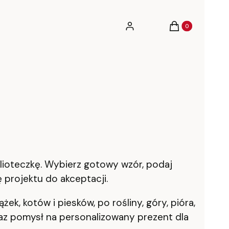
Produkty w koszy
Zaloguj się
Koszyk
lioteczkę. Wybierz gotowy wzór, podaj
 projektu do akceptacji.
ek, kotów i piesków, po rośliny, góry, pióra,
raz pomysł na personalizowany prezent dla