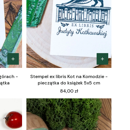
górach -
Stempel ex libris Kot na Komodzie -
ątka
pieczątka do książek 5x5 cm
Cena
84,00 zł