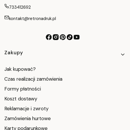
733412692
kontakt@retronadruk.pl
Linki w stopce
Zakupy
Jak kupować?
Czas realizacji zamówienia
Formy płatności
Koszt dostawy
Reklamacje i zwroty
Zamówienia hurtowe
Karty podarunkowe