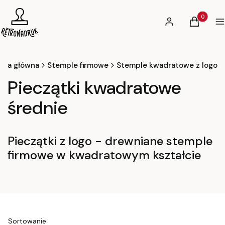
Produkty 
Zaloguj się
Koszyk
Ws
ona główna
Stemple firmowe
Stemple kwadratowe z logo
Pieczątki kwadratowe
średnie
Pieczątki z logo - drewniane stemple
firmowe w kwadratowym kształcie
Lista produktów
Sortowanie: